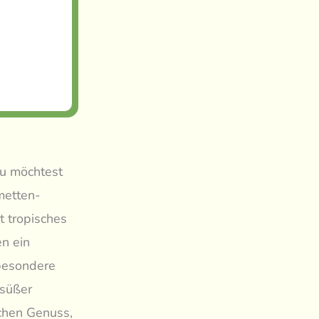
du möchtest
metten-
t tropisches
en ein
 besondere
 süßer
ichen Genuss,