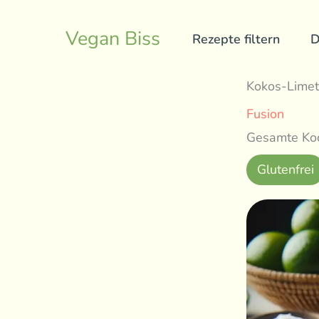
Skip
to
Vegan Biss
Rezepte filtern
D
content
Kokos-Lime
Fusion
Gesamte Koc
Glutenfrei