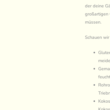
der deine Gä
großartigen 
müssen.
Schauen wir 
Glute
meid
Gemah
feuch
Rohro
Trieb
Kokos
Kokos