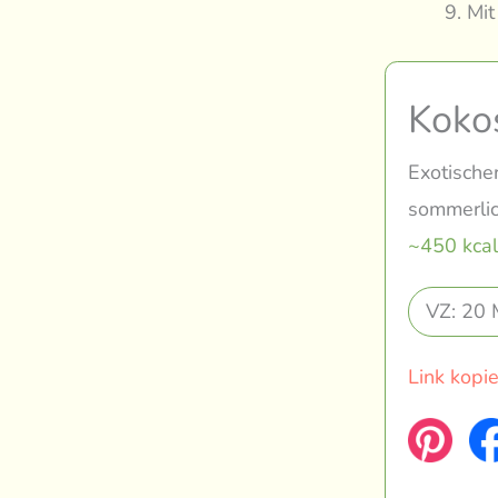
Mit
Koko
Exotische
sommerlic
~450 kcal
VZ: 20 
Link kopi