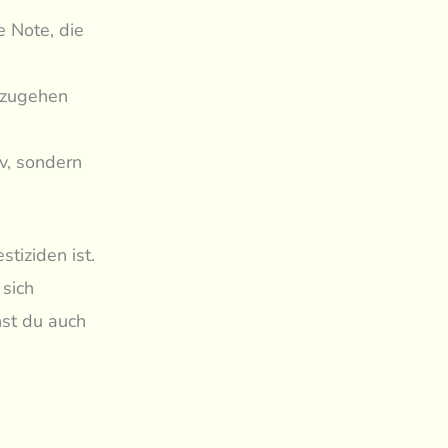
e Note, die
fzugehen
v, sondern
tiziden ist.
 sich
nst du auch