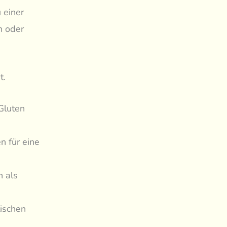
 einer
n oder
t.
Gluten
 für eine
n als
tischen