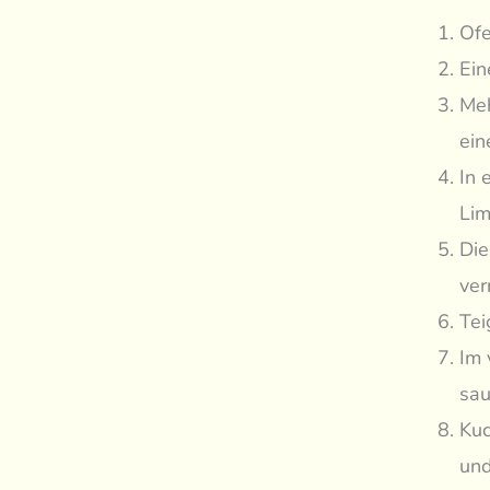
Ofe
Ein
Meh
ein
In 
Lim
Die
ver
Tei
Im 
sau
Kuc
und