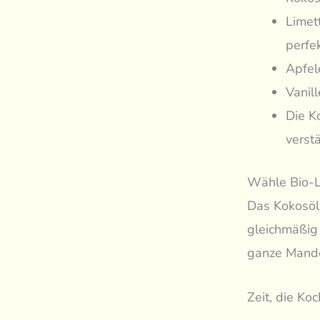
Limet
perfe
Apfel
Vanil
Die K
verst
Wähle Bio-Li
Das Kokosöl 
gleichmäßig 
ganze Mande
Zeit, die Ko