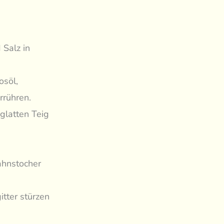
 Salz in
osöl,
rrühren.
glatten Teig
ahnstocher
tter stürzen