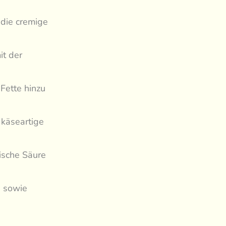
r die cremige
it der
Fette hinzu
 käseartige
rische Säure
e sowie