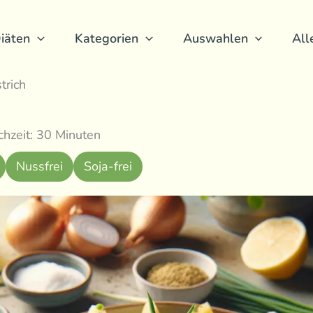
iäten
Kategorien
Auswahlen
All
trich
hzeit: 30 Minuten
Nussfrei
Soja-frei