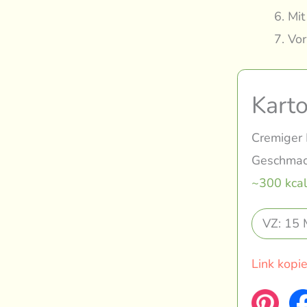
Mit
Vor
Karto
Cremiger K
Geschmac
~300 kcal
VZ: 15 
Link kopi