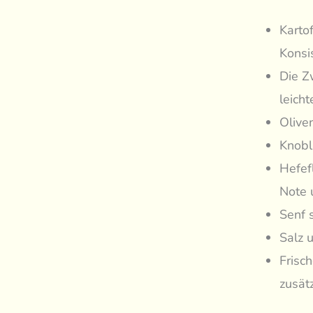
Kartof
Konsi
Die Z
leich
Olive
Knobl
Hefef
Note 
Senf s
Salz 
Frisc
zusätz