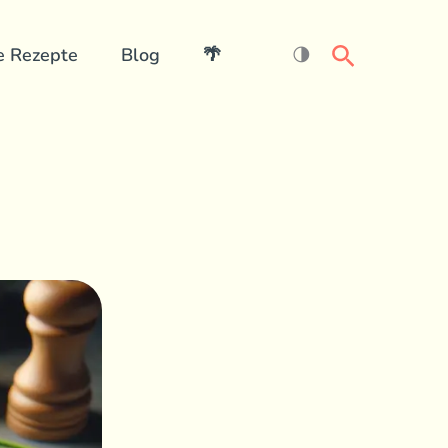
Search
e Rezepte
Blog
🌴
🌗