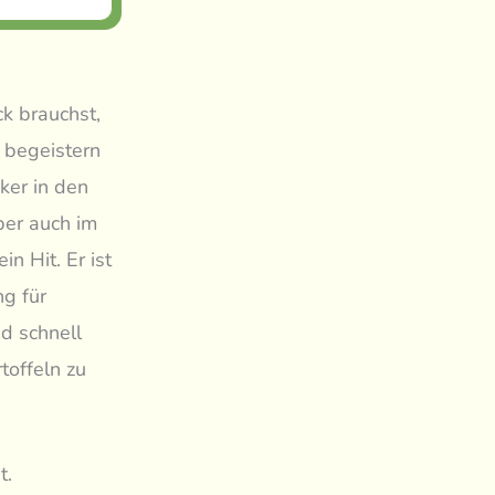
k brauchst,
 begeistern
ker in den
ber auch im
n Hit. Er ist
ng für
d schnell
toffeln zu
t.