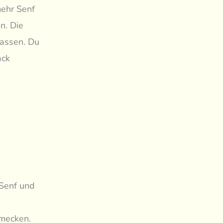
mehr Senf
n. Die
 lassen. Du
ack
 Senf und
hmecken.