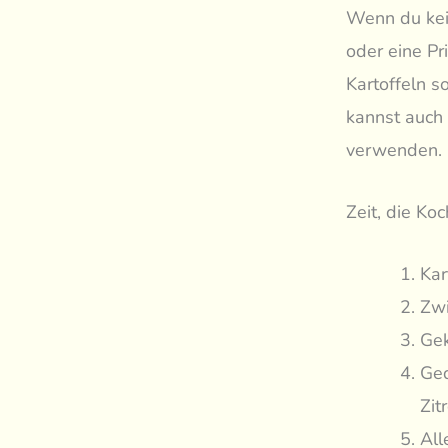
Wenn du kei
oder eine Pr
Kartoffeln s
kannst auch 
verwenden.
Zeit, die Ko
Kar
Zwi
Gek
Ged
Zit
All