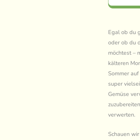
Egal ob du 
oder ob du 
möchtest – m
kälteren Mo
Sommer auf e
super vielse
Gemüse verwe
zuzubereiten
verwerten.
Schauen wir 