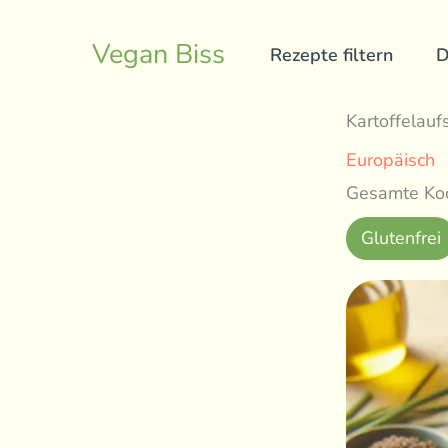
Skip
to
Vegan Biss
Rezepte filtern
D
content
Kartoffelaufs
Europäisch
Gesamte Koc
Glutenfrei