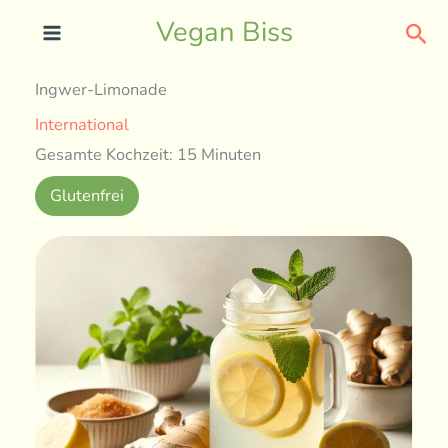
Skip
Sea
Vegan Biss
to
content
Ingwer-Limonade
International
Gesamte Kochzeit: 15 Minuten
Glutenfrei