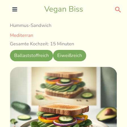
Skip
Sea
Vegan Biss
to
content
Hummus-Sandwich
Mediterran
Gesamte Kochzeit: 15 Minuten
Ballaststoffreich
Eiweißreich