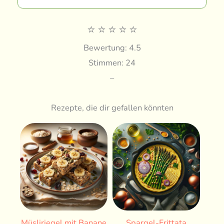
⭐
⭐
⭐
⭐
⭐
Bewertung: 4.5
Stimmen: 24
–
Rezepte, die dir gefallen könnten
Müsliriegel mit Banane
Spargel-Frittata