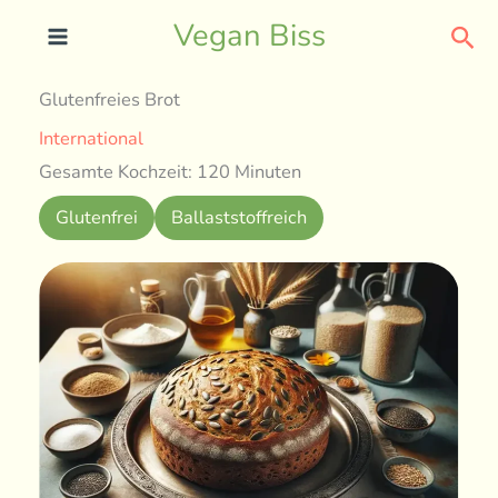
Skip
Sea
Vegan Biss
to
content
Glutenfreies Brot
International
Gesamte Kochzeit: 120 Minuten
Glutenfrei
Ballaststoffreich