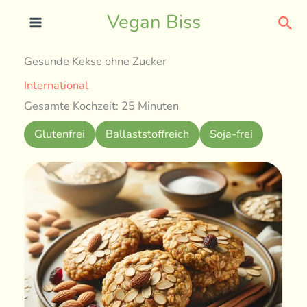
Skip
Sea
Vegan Biss
to
content
Gesunde Kekse ohne Zucker
International
Gesamte Kochzeit: 25 Minuten
Glutenfrei
Ballaststoffreich
Soja-frei