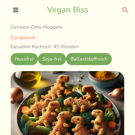
Skip
Sea
Vegan Biss
to
content
Gemüse-Dino-Nuggets
Europäisch
Gesamte Kochzeit: 45 Minuten
Nussfrei
Soja-frei
Ballaststoffreich