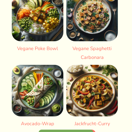
Vegane Poke Bowl
Vegane Spaghetti
Carbonara
Avocado-Wrap
Jackfrucht-Curry