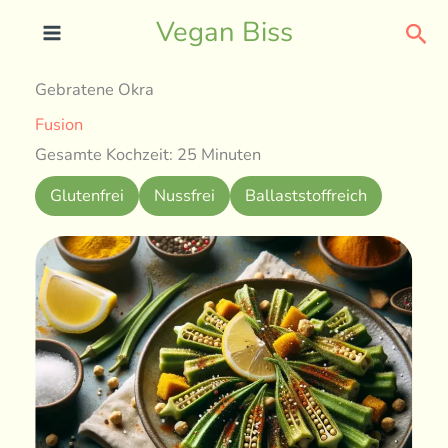
Skip
Sea
Vegan Biss
to
content
Gebratene Okra
Fusion
Gesamte Kochzeit: 25 Minuten
Glutenfrei
Nussfrei
Ballaststoffreich