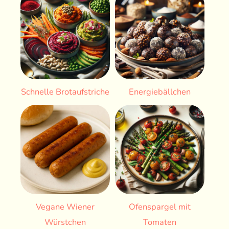
Schnelle Brotaufstriche
Energiebällchen
Vegane Wiener
Ofenspargel mit
Würstchen
Tomaten