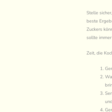
Stelle siche
beste Ergebn
Zuckers kön
sollte imme
Zeit, die Ko
Gem
Was
bri
Sen
und
Gem