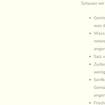
Schauen wir 
Gemis
was d
Wasse
notwe
angen
Salz 
Zucke
wenig
Senfk
Gemüs
angen
Frisc