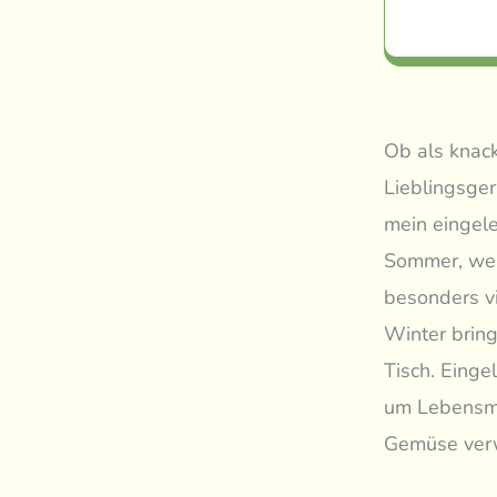
Ob als knack
Lieblingsger
mein eingel
Sommer, wen
besonders v
Winter brin
Tisch. Einge
um Lebensmi
Gemüse verw