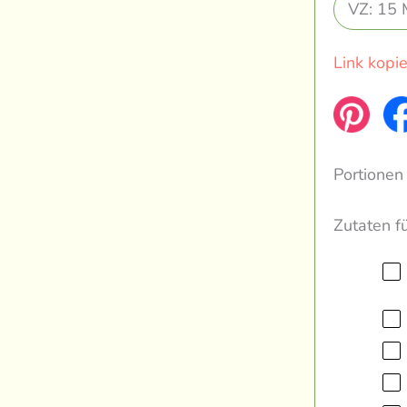
VZ: 15 
Link kopi
Portionen
Zutaten f