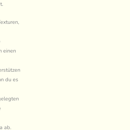
t.
exturen,
e
m einen
erstützen
nn du es
gelegten
e
a ab.