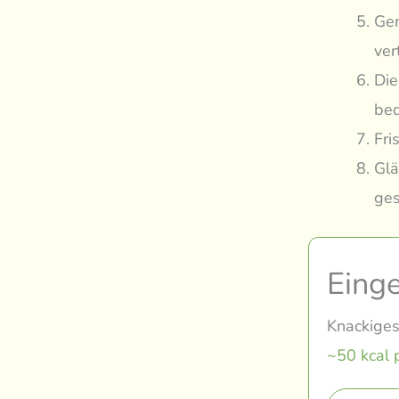
Gem
ver
Die
bed
Fri
Glä
ges
Eing
Knackiges
~50 kcal 