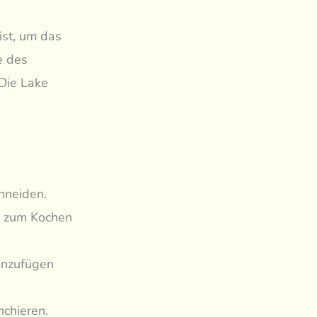
ist, um das
e des
Die Lake
hneiden.
f zum Kochen
hinzufügen
chieren.