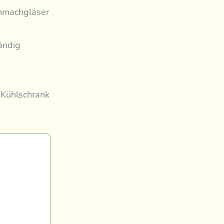
nmachgläser
ändig
 Kühlschrank