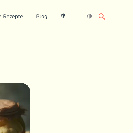
Search
e Rezepte
Blog
🌴
🌗