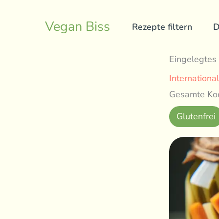
Skip
to
Vegan Biss
Rezepte filtern
D
content
Eingelegte
International
Gesamte Koc
Glutenfrei