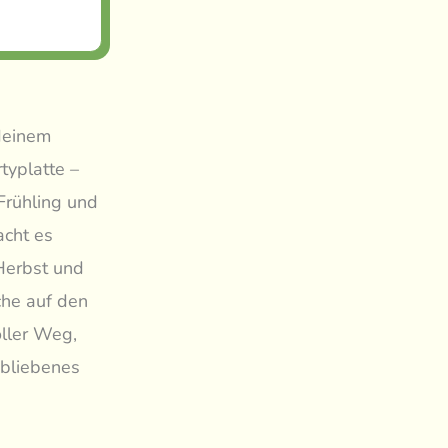
 deinem
typlatte –
Frühling und
cht es
Herbst und
che auf den
oller Weg,
ebliebenes