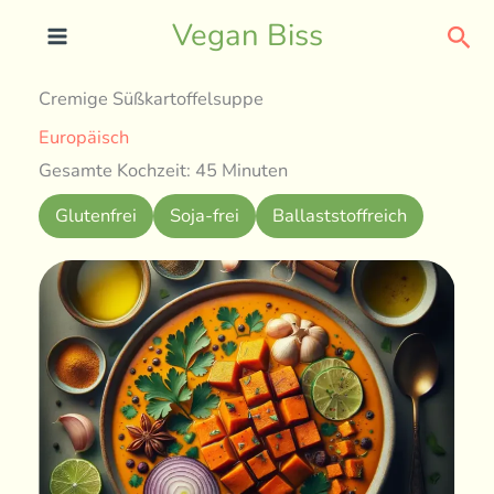
Skip
Sea
Vegan Biss
to
content
Cremige Süßkartoffelsuppe
Europäisch
Gesamte Kochzeit: 45 Minuten
Glutenfrei
Soja-frei
Ballaststoffreich