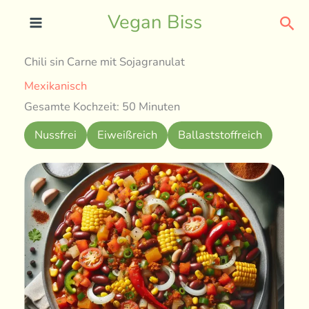
Skip
Sea
Vegan Biss
to
content
Chili sin Carne mit Sojagranulat
Mexikanisch
Gesamte Kochzeit: 50 Minuten
Nussfrei
Eiweißreich
Ballaststoffreich