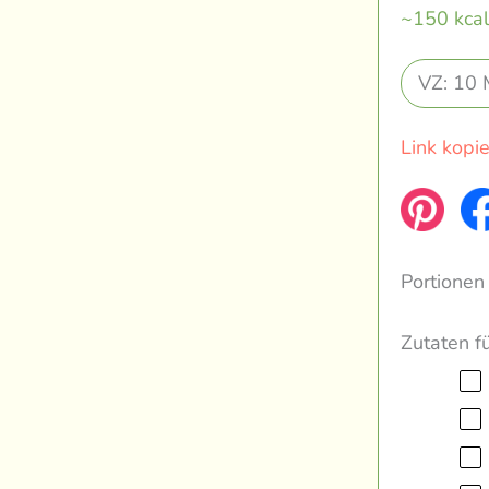
~150 kcal
VZ: 10 
Link kopi
Portionen
Zutaten f