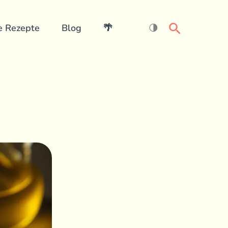
Search
e Rezepte
Blog
🌴
🌗