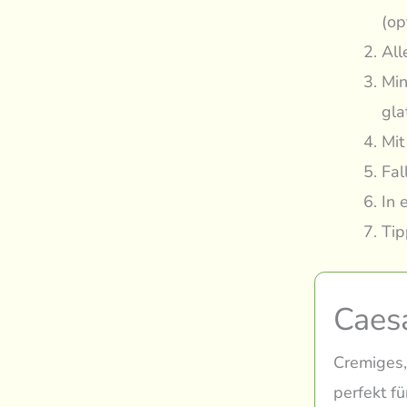
(op
All
Min
gla
Mit
Fal
In 
Tip
Caes
Cremiges,
perfekt fü