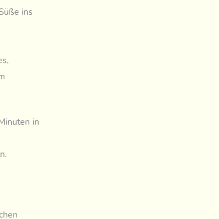
 Süße ins
es,
im
Minuten in
n.
chen