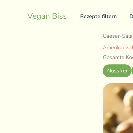
Skip
to
Vegan Biss
Rezepte filtern
D
content
Caesar-Sala
Amerikanisc
Gesamte Koc
Nussfrei