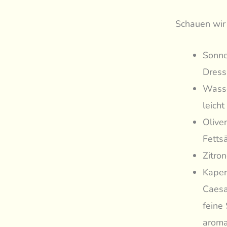
Schauen wir 
Sonne
Dress
Wasse
leicht
Olive
Fetts
Zitro
Kapern
Caesa
feine
aroma