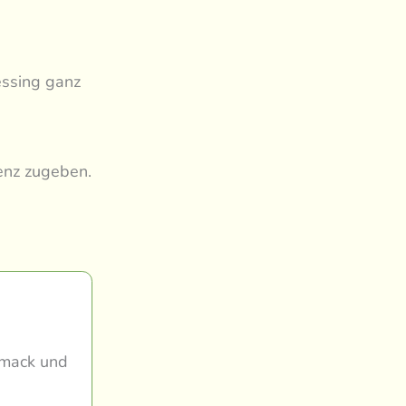
essing ganz
tenz zugeben.
hmack und