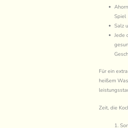
Ahorn
Spiel
Salz 
Jede 
gesun
Gesch
Für ein ext
heißem Wass
leistungsst
Zeit, die Ko
Son