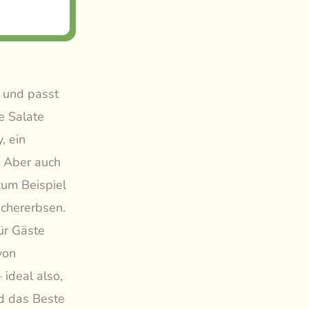
t und passt
e Salate
, ein
. Aber auch
zum Beispiel
ichererbsen.
ür Gäste
von
 ideal also,
d das Beste