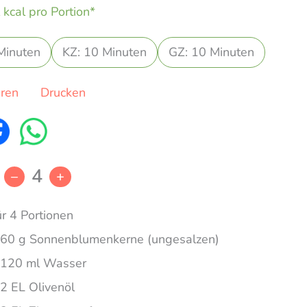
 kcal pro Portion*
Minuten
KZ: 10 Minuten
GZ: 10 Minuten
eren
Drucken
4
–
+
ür 4 Portionen
60 g Sonnenblumenkerne (ungesalzen)
120 ml Wasser
2 EL Olivenöl