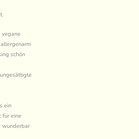
t.
, vegane
d allergenarm
sing schön
 ungesättigte
s ein
 für eine
g wunderbar