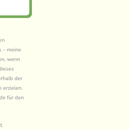
en
s – meine
en, wenn
dieses
erhalb der
 erzielen.
de für den
t.