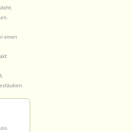
teht.
len.
ei einen
akt
t.
bestäuben.
uss.