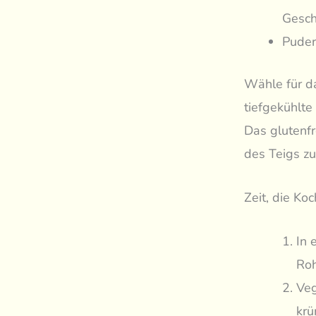
Gesch
Puder
Wähle für d
tiefgekühlte
Das glutenfr
des Teigs zu
Zeit, die Ko
In 
Roh
Veg
krü