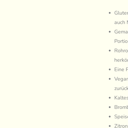
Gluten
auch 
Gemah
Porti
Rohro
herkö
Eine 
Vegan
zurüc
Kalte
Bromb
Speise
Zitro