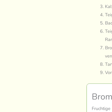
Kal
Tei
Bac
Tei
Ran
Bro
ver
Tar
Vor
Brom
Fruchtige