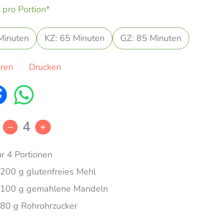
 pro Portion*
Minuten
KZ: 65 Minuten
GZ: 85 Minuten
eren
Drucken
4
–
+
ür 4 Portionen
200 g glutenfreies Mehl
100 g gemahlene Mandeln
80 g Rohrohrzucker