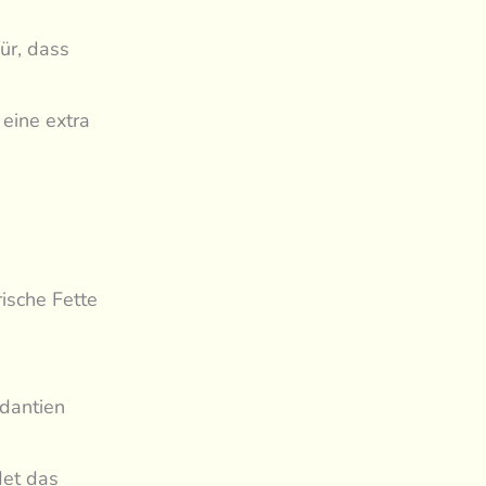
ür, dass
eine extra
ische Fette
idantien
det das