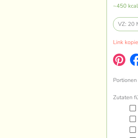
~450 kcal
VZ: 20 
Link kopi
Portionen
Zutaten f