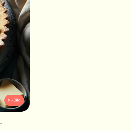
KI-Bild
.