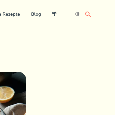
Search
e Rezepte
Blog
🌴
🌗