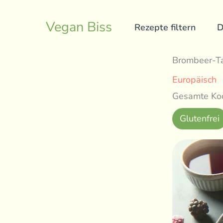
Skip
to
Vegan Biss
Rezepte filtern
D
content
Brombeer-Ta
Europäisch
Gesamte Koc
Glutenfrei