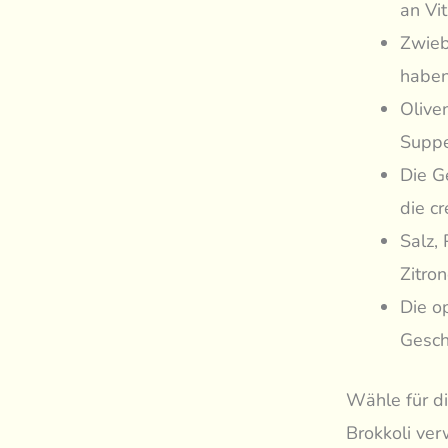
an Vi
Zwieb
haben
Olive
Suppe
Die G
die c
Salz,
Zitron
Die o
Gesch
Wähle für di
Brokkoli ver