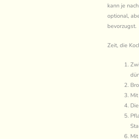
kann je nach
optional, ab
bevorzugst.
Zeit, die Ko
Zwi
dün
Bro
Mit
Die
Pfl
Sta
Mit