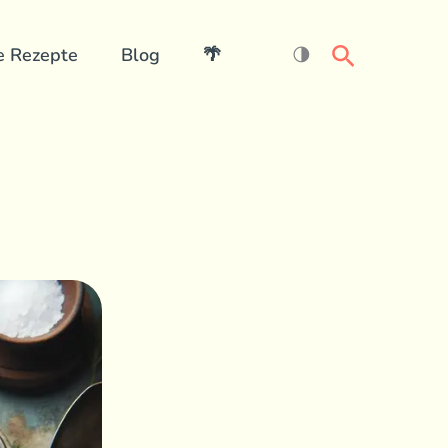
Search
e Rezepte
Blog
🌴
🌗