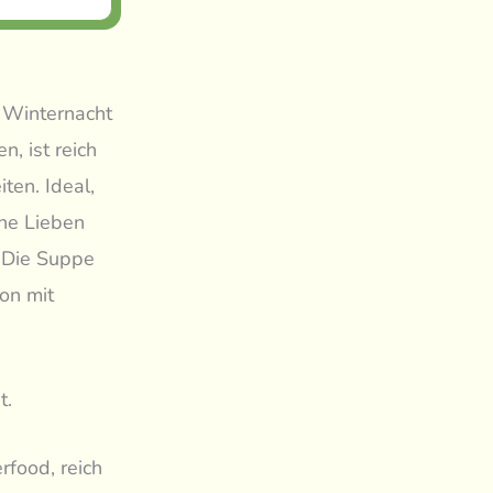
n Winternacht
, ist reich
ten. Ideal,
ne Lieben
 Die Suppe
on mit
t.
rfood, reich