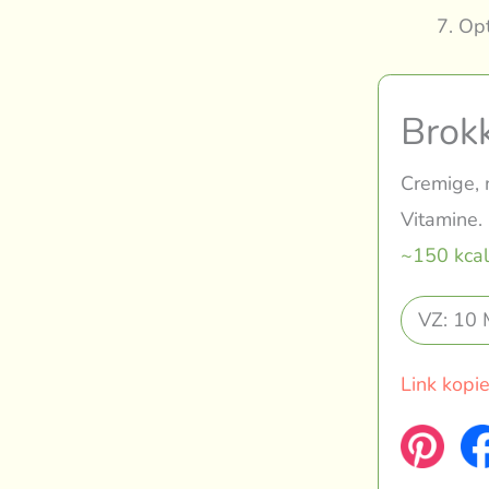
Opt
Brok
Cremige, 
Vitamine.
~150 kcal
VZ: 10 
Link kopi