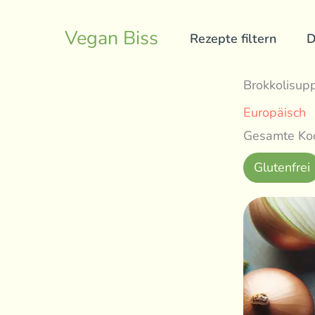
Skip
to
Vegan Biss
Rezepte filtern
D
content
Brokkolisup
Europäisch
Gesamte Koc
Glutenfrei