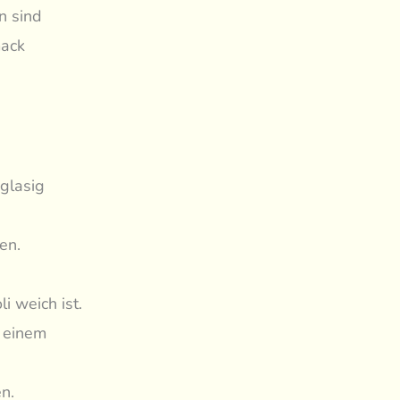
n sind
mack
glasig
en.
i weich ist.
n einem
n.