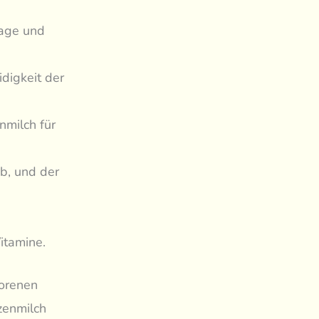
lage und
digkeit der
nmilch für
b, und der
itamine.
rorenen
zenmilch