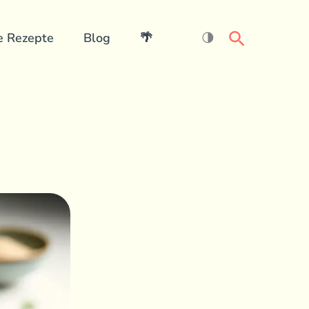
Search
e Rezepte
Blog
🌴
🌗