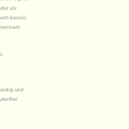
der als
noch besser,
gemeinsam
t.
nackig und
utenfrei