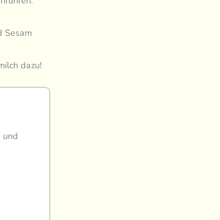
inrühren.
nd Sesam
ilch dazu!
h und