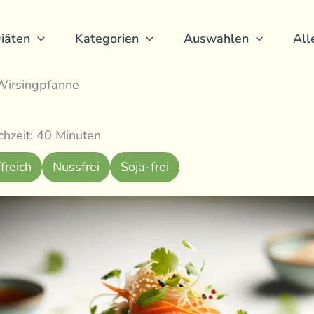
iäten
Kategorien
Auswahlen
All
 Wirsingpfanne
hzeit: 40 Minuten
freich
Nussfrei
Soja-frei