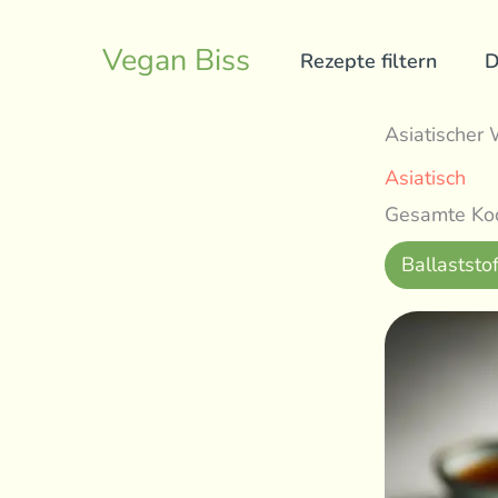
Skip
to
Vegan Biss
Rezepte filtern
D
content
Asiatischer
Asiatisch
Gesamte Koc
Ballaststof