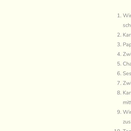
Wir
sch
Kar
Pap
Zwi
Cha
Ses
Zwi
Kar
mit
Wir
zus