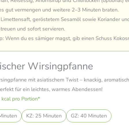
ari, Reisessig, Ahornsirup und Chiliflocken (optional) e
es gut vermengen und weitere 2–3 Minuten braten.
 Limettensaft, geröstetem Sesamöl sowie Koriander u
treuen und sofort servieren.
p: Wenn du es sämiger magst, gib einen Schuss Kokosm
ischer Wirsingpfanne
singpfanne mit asiatischem Twist – knackig, aromatisc
erfekt für ein leichtes, warmes Abendessen!
 kcal pro Portion*
Minuten
KZ: 25 Minuten
GZ: 40 Minuten