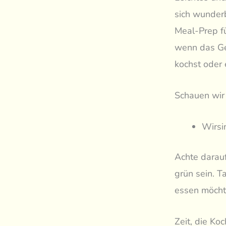
sich wunder
Meal-Prep fü
wenn das Ge
kochst oder 
Schauen wir 
Wirsi
Achte darauf
grün sein. T
essen möcht
Zeit, die Ko