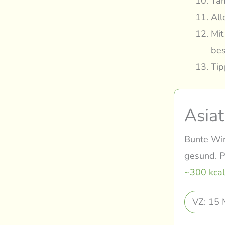
Tam
All
Mit
bes
Tip
Asiat
Bunte Wir
gesund. P
~300 kcal
VZ: 15 