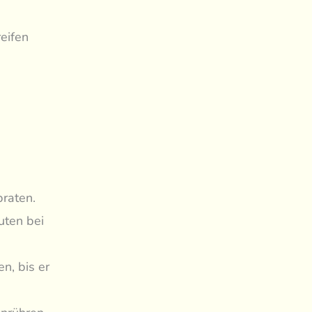
reifen
raten.
uten bei
n, bis er