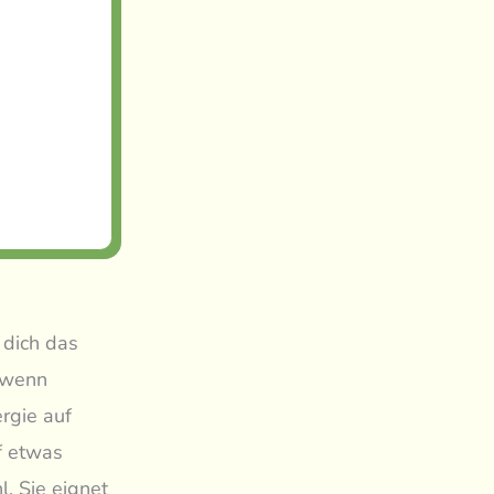
 dich das
, wenn
rgie auf
f etwas
l. Sie eignet