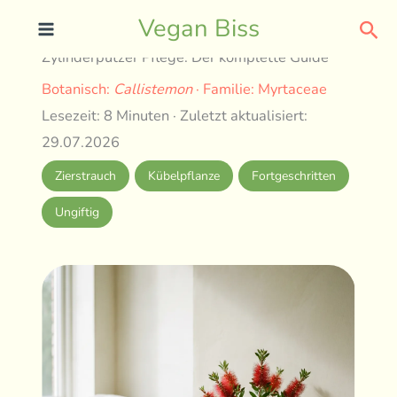
Skip
Sea
Vegan Biss
to
Zylinderputzer Pflege: Der komplette Guide
content
Botanisch:
Callistemon
· Familie: Myrtaceae
Lesezeit: 8 Minuten · Zuletzt aktualisiert:
29.07.2026
Zierstrauch
Kübelpflanze
Fortgeschritten
Ungiftig