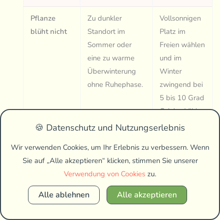
Pflanze
Zu dunkler
Vollsonnigen
blüht nicht
Standort im
Platz im
Sommer oder
Freien wählen
eine zu warme
und im
Überwinterung
Winter
ohne Ruhephase.
zwingend bei
5 bis 10 Grad
Celsius kühl
stellen.
🍪 Datenschutz und Nutzungserlebnis
Wir verwenden Cookies, um Ihr Erlebnis zu verbessern. Wenn
Schildläuse
Zu warme und
Schädlinge
Sie auf „Alle akzeptieren“ klicken, stimmen Sie unserer
im Winter
trockene
feucht
Verwendung von Cookies
zu.
Heizungsluft
abwischen,
schwächt die
Pflanze kühler
Alle ablehnen
Alle akzeptieren
Pflanze im
stellen und
Winterquartier.
bei starkem