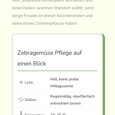
Wer Staunässe konsequent vermeidet und
einen hellen, warmen Standort wählt, wird
lange Freude an dieser faszinierenden und
dekorativen Zimmerpflanze haben.
Zebragemüse Pflege auf
einen Blick
Hell, keine pralle
☀
Licht:
Mittagssonne
Regelmäßig, oberflächlich
💦
Gießen:
antrocknen lassen
🌡
18–25 °C