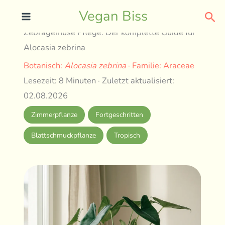
Skip
Sea
Vegan Biss
to
Zebragemüse Pflege: Der komplette Guide für
content
Alocasia zebrina
Botanisch:
Alocasia zebrina
· Familie: Araceae
Lesezeit: 8 Minuten · Zuletzt aktualisiert:
02.08.2026
Zimmerpflanze
Fortgeschritten
Blattschmuckpflanze
Tropisch