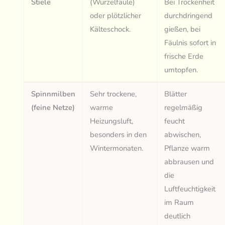
Stiele
(Wurzelfäule)
Bei Trockenheit
oder plötzlicher
durchdringend
Kälteschock.
gießen, bei
Fäulnis sofort in
frische Erde
umtopfen.
Spinnmilben
Sehr trockene,
Blätter
(feine Netze)
warme
regelmäßig
Heizungsluft,
feucht
besonders in den
abwischen,
Wintermonaten.
Pflanze warm
abbrausen und
die
Luftfeuchtigkeit
im Raum
deutlich