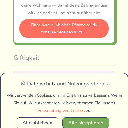
deine Wohnung — damit deine Zebragemüse
wirklich gedeiht und nicht nur überlebt.
Finde heraus, ob diese Pflanze bei dir
zuhause gedeihen wird →
Giftigkeit
⚠️ Achtung: Giftig
🍪 Datenschutz und Nutzungserlebnis
Die Alocasia zebrina gehört zur
Wir verwenden Cookies, um Ihr Erlebnis zu verbessern. Wenn
botanischen Familie der
Sie auf „Alle akzeptieren“ klicken, stimmen Sie unserer
Aronstabgewächse und ist in allen
Verwendung von Cookies
zu.
Pflanzenteilen giftig. Sie enthält
Alle ablehnen
Alle akzeptieren
sogenannte Calciumoxalatkristalle sowie