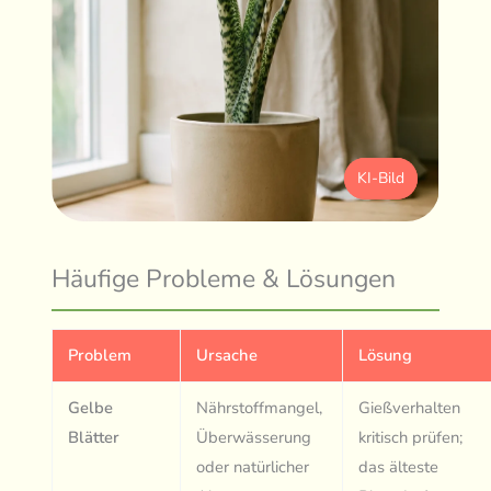
KI-Bild
Häufige Probleme & Lösungen
Problem
Ursache
Lösung
Gelbe
Nährstoffmangel,
Gießverhalten
Blätter
Überwässerung
kritisch prüfen;
oder natürlicher
das älteste