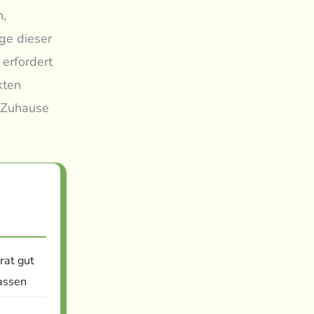
n,
ege dieser
 erfordert
kten
n Zuhause
rat gut
assen