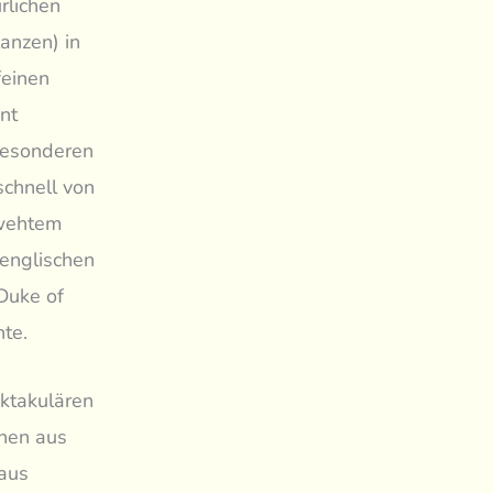
rlichen
anzen) in
feinen
nt
besonderen
schnell von
ewehtem
englischen
Duke of
te.
ektakulären
hen aus
 aus