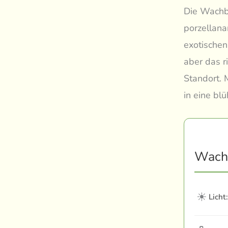
Die Wachbl
porzellana
exotischen
aber das r
Standort. 
in eine bl
Wachb
☀
Licht: