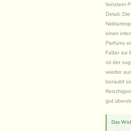
feinstem P
Detail: Di
Nektartro
einen inte
Parfüms er
Falter zur
ist der so
wieder aus
beraubt si
fleischige
gut überst
Das Wich