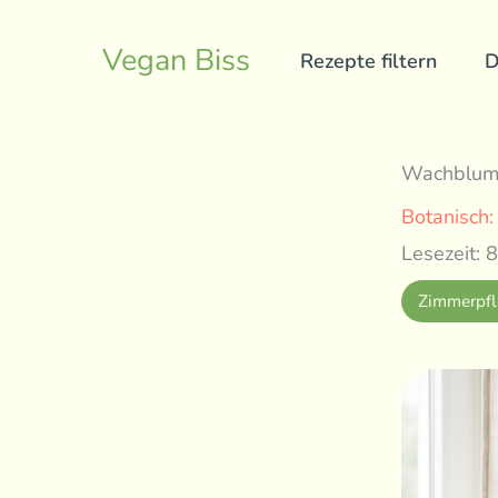
Skip
to
Vegan Biss
Rezepte filtern
D
content
Wachblume 
Botanisch
Lesezeit: 8
Zimmerpfl