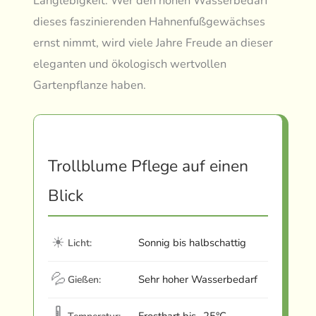
Langlebigkeit. Wer den hohen Wasserbedarf
dieses faszinierenden Hahnenfußgewächses
ernst nimmt, wird viele Jahre Freude an dieser
eleganten und ökologisch wertvollen
Gartenpflanze haben.
Trollblume Pflege auf einen
Blick
☀
Sonnig bis halbschattig
Licht:
💦
Sehr hoher Wasserbedarf
Gießen:
🌡
Frosthart bis -25°C