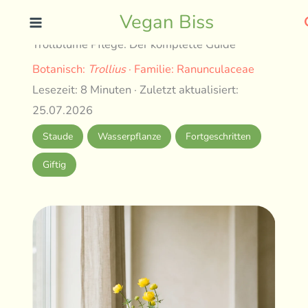
Skip
Vegan Biss
to
Trollblume Pflege: Der komplette Guide
content
Botanisch:
Trollius
· Familie: Ranunculaceae
Lesezeit: 8 Minuten · Zuletzt aktualisiert:
25.07.2026
Staude
Wasserpflanze
Fortgeschritten
Giftig