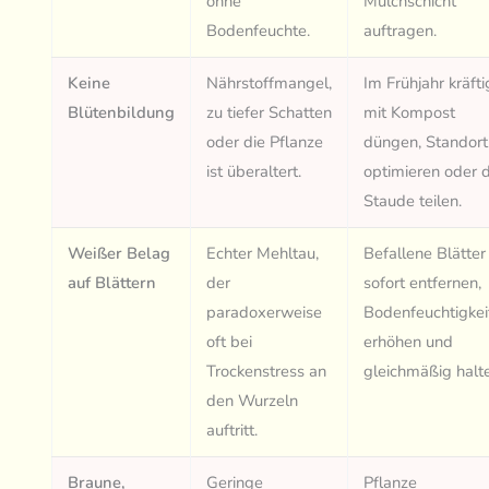
ohne
Mulchschicht
Bodenfeuchte.
auftragen.
Keine
Nährstoffmangel,
Im Frühjahr kräfti
Blütenbildung
zu tiefer Schatten
mit Kompost
oder die Pflanze
düngen, Standort
ist überaltert.
optimieren oder d
Staude teilen.
Weißer Belag
Echter Mehltau,
Befallene Blätter
auf Blättern
der
sofort entfernen,
paradoxerweise
Bodenfeuchtigkei
oft bei
erhöhen und
Trockenstress an
gleichmäßig halt
den Wurzeln
auftritt.
Braune,
Geringe
Pflanze