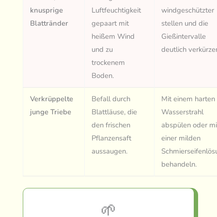
knusprige
Luftfeuchtigkeit
windgeschützter
Blattränder
gepaart mit
stellen und die
heißem Wind
Gießintervalle
und zu
deutlich verkürze
trockenem
Boden.
Verkrüppelte
Befall durch
Mit einem harten
junge Triebe
Blattläuse, die
Wasserstrahl
den frischen
abspülen oder mi
Pflanzensaft
einer milden
aussaugen.
Schmierseifenlös
behandeln.
🌱