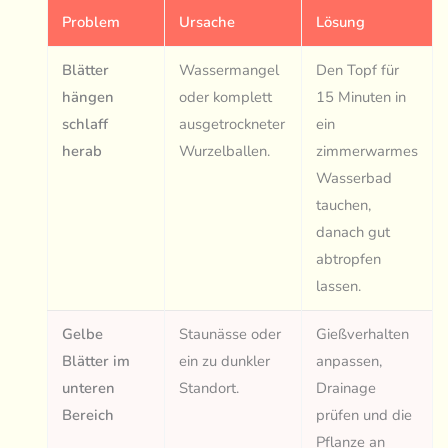
Problem
Ursache
Lösung
Blätter
Wassermangel
Den Topf für
hängen
oder komplett
15 Minuten in
schlaff
ausgetrockneter
ein
herab
Wurzelballen.
zimmerwarmes
Wasserbad
tauchen,
danach gut
abtropfen
lassen.
Gelbe
Staunässe oder
Gießverhalten
Blätter im
ein zu dunkler
anpassen,
unteren
Standort.
Drainage
Bereich
prüfen und die
Pflanze an