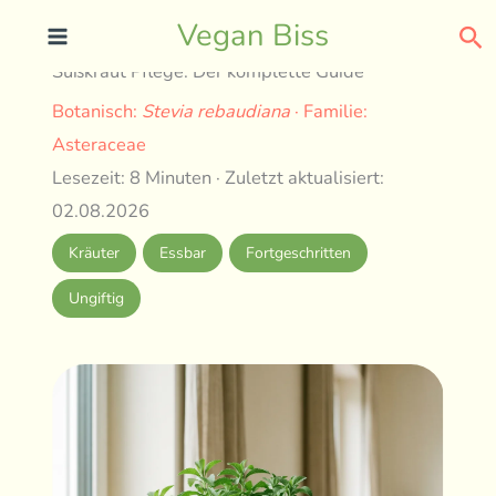
Skip
Se
Vegan Biss
to
Süßkraut Pflege: Der komplette Guide
content
Botanisch:
Stevia rebaudiana
· Familie:
Asteraceae
Lesezeit: 8 Minuten · Zuletzt aktualisiert:
02.08.2026
Kräuter
Essbar
Fortgeschritten
Ungiftig