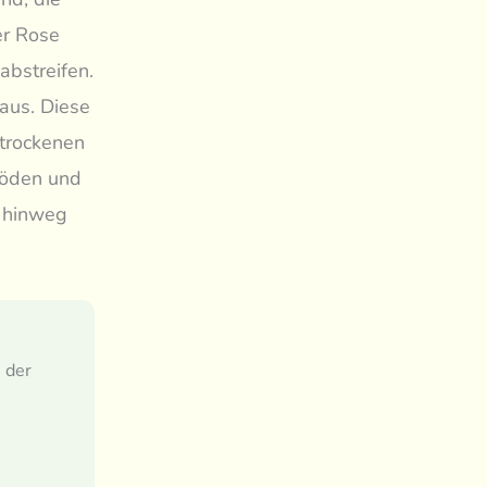
er Rose
 abstreifen.
 aus. Diese
 trockenen
 Böden und
e hinweg
 der