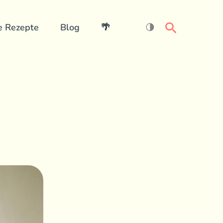
Search
e Rezepte
Blog
🌴
🌗