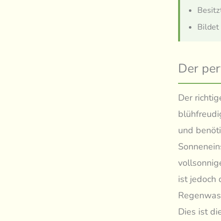
Besitz
Bildet
Der per
Der richti
blühfreudi
und benöti
Sonneneins
vollsonnig
ist jedoch 
Regenwass
Dies ist d