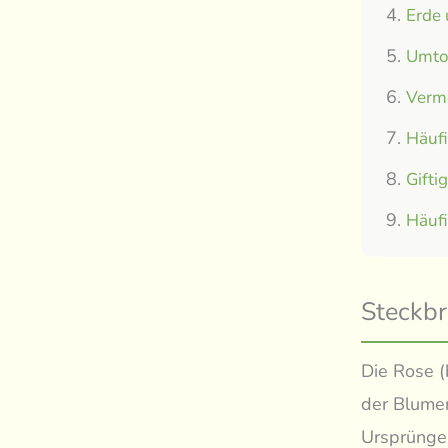
Erde
Umtop
Verm
Häuf
Gifti
Häuf
Steckbr
Die Rose (
der Blumen
Ursprünge 