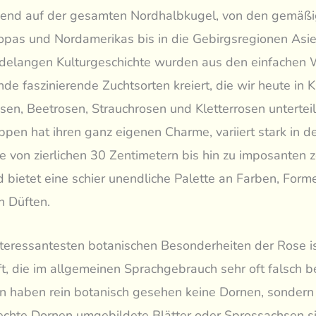
end auf der gesamten Nordhalbkugel, von den gemäßi
pas und Nordamerikas bis in die Gebirgsregionen Asien
ndelangen Kulturgeschichte wurden aus den einfachen 
de faszinierende Zuchtsorten kreiert, die wir heute in 
sen, Beetrosen, Strauchrosen und Kletterrosen untertei
ppen hat ihren ganz eigenen Charme, variiert stark in d
von zierlichen 30 Zentimetern bis hin zu imposanten 
 bietet eine schier unendliche Palette an Farben, Form
n Düften.
nteressantesten botanischen Besonderheiten der Rose is
t, die im allgemeinen Sprachgebrauch sehr oft falsch 
n haben rein botanisch gesehen keine Dornen, sondern 
hte Dornen umgebildete Blätter oder Sprossachsen si