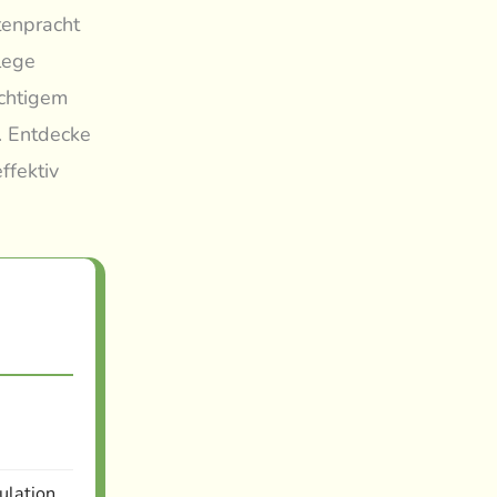
tenpracht
lege
ichtigem
. Entdecke
ffektiv
ulation