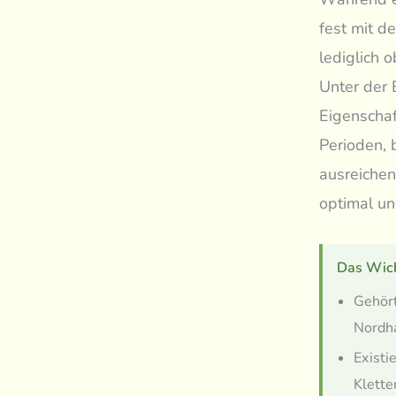
fest mit d
lediglich o
Unter der 
Eigenschaf
Perioden, 
ausreichen
optimal un
Das Wich
Gehör
Nordh
Existi
Klette