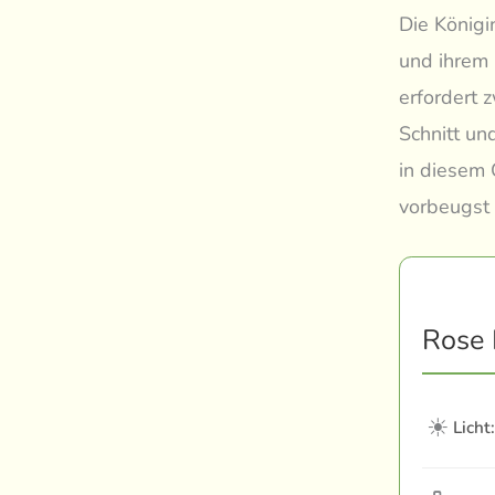
Die Königi
und ihrem 
erfordert 
Schnitt un
in diesem 
vorbeugst 
Rose 
☀
Licht: