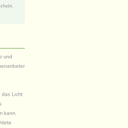
acheln.
de und
nnenanbeter
 das Licht
s
n kann.
htete