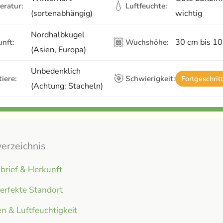
💧
eratur:
Luftfeuchte:
(sortenabhängig)
wichtig
Nordhalbkugel
🏾
30 cm bis 1
nft:
Wuchshöhe:
(Asien, Europa)
Unbedenklich
🎯
iere:
Schwierigkeit:
Fortgeschrit
(Achtung: Stacheln)
verzeichnis
brief & Herkunft
erfekte Standort
n & Luftfeuchtigkeit