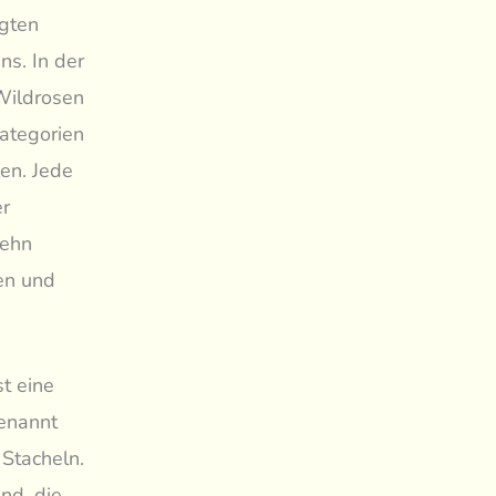
gten
s. In der
Wildrosen
Kategorien
len. Jede
er
zehn
en und
t eine
benannt
Stacheln.
nd, die