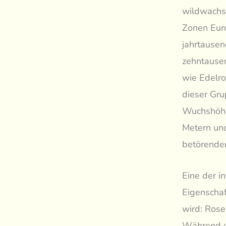
wildwachs
Zonen Euro
jahrtause
zehntausen
wie Edelro
dieser Gru
Wuchshöhe 
Metern und
betörende
Eine der i
Eigenschaf
wird: Rose
Während ec