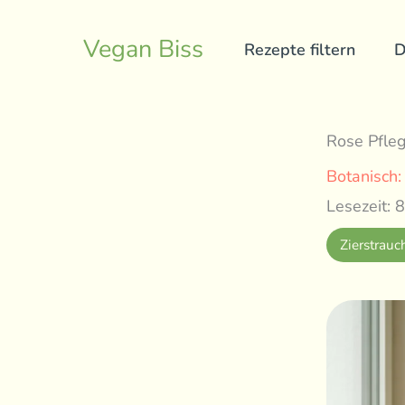
Skip
to
Vegan Biss
Rezepte filtern
D
content
Rose Pfleg
Botanisch
Lesezeit: 8
Zierstrauc