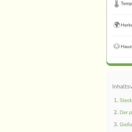
🌡
Temp
🌍
Herku
🐶
Haust
Inhalts
Steck
Der p
Gieße