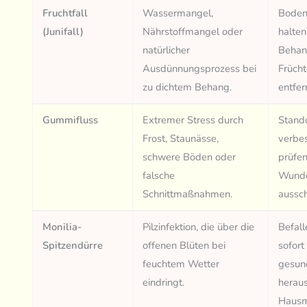
Fruchtfall
Wassermangel,
Boden
(Junifall)
Nährstoffmangel oder
halten
natürlicher
Behan
Ausdünnungsprozess bei
Früch
zu dichtem Behang.
entfer
Gummifluss
Extremer Stress durch
Stand
Frost, Staunässe,
verbe
schwere Böden oder
prüfen
falsche
Wunde
Schnittmaßnahmen.
aussc
Monilia-
Pilzinfektion, die über die
Befall
Spitzendürre
offenen Blüten bei
sofort 
feuchtem Wetter
gesun
eindringt.
herau
Hausm