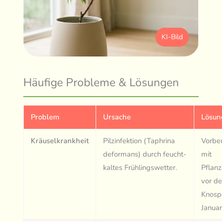
KI-Bild
Häufige Probleme & Lösungen
Problem
Ursache
Lösun
Kräuselkrankheit
Pilzinfektion (Taphrina
Vorbe
deformans) durch feucht-
mit
kaltes Frühlingswetter.
Pflan
vor d
Knosp
Januar