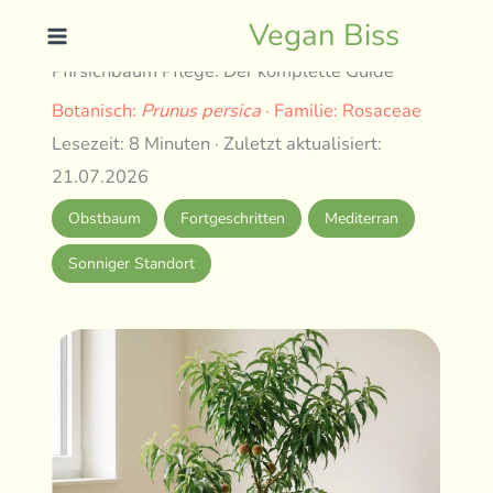
Skip
Vegan Biss
to
Pfirsichbaum Pflege: Der komplette Guide
content
Botanisch:
Prunus persica
· Familie: Rosaceae
Lesezeit: 8 Minuten · Zuletzt aktualisiert:
21.07.2026
Obstbaum
Fortgeschritten
Mediterran
Sonniger Standort