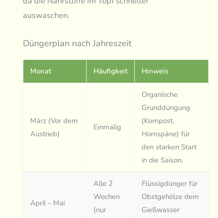
da die Nährstoffe im Topf schneller
auswaschen.
Düngerplan nach Jahreszeit
Monat
Häufigkeit
Hinweis
Organische
Grunddüngung
März (Vor dem
(Kompost,
Einmalig
Austrieb)
Hornspäne) für
den starken Start
in die Saison.
Alle 2
Flüssigdünger für
Wochen
Obstgehölze dem
April – Mai
(nur
Gießwasser