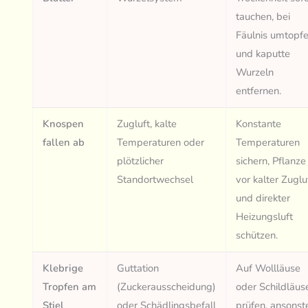
tauchen, bei
Fäulnis umtopf
und kaputte
Wurzeln
entfernen.
Knospen
Zugluft, kalte
Konstante
fallen ab
Temperaturen oder
Temperaturen
plötzlicher
sichern, Pflanze
Standortwechsel
vor kalter Zuglu
und direkter
Heizungsluft
schützen.
Klebrige
Guttation
Auf Wollläuse
Tropfen am
(Zuckerausscheidung)
oder Schildläus
Stiel
oder Schädlingsbefall
prüfen, ansonst