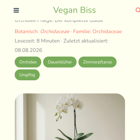
Skip
S
Vegan Biss
to
Orchidee Pflege: Der komplette Guide
content
Botanisch:
Orchidaceae
· Familie: Orchidaceae
Lesezeit: 8 Minuten · Zuletzt aktualisiert:
08.08.2026
Orchidee
Dauerblüher
Zimmerpflanze
Ungiftig