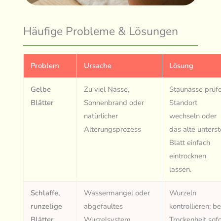
Häufige Probleme & Lösungen
Problem
Ursache
Lösung
Gelbe
Zu viel Nässe,
Staunässe prüfe
Blätter
Sonnenbrand oder
Standort
natürlicher
wechseln oder
Alterungsprozess
das alte unterst
Blatt einfach
eintrocknen
lassen.
Schlaffe,
Wassermangel oder
Wurzeln
runzelige
abgefaultes
kontrollieren; be
Blätter
Wurzelsystem
Trockenheit sofo