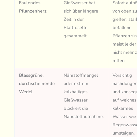
Faulendes
Gießwasser hat
Sofort aufhö
Pflanzenherz
sich über längere
von oben z
Zeit in der
gießen; star
Blattrosette
befallene
gesammelt.
Pflanzen si
meist leider
nicht mehr 
retten.
Blassgrüne,
Nährstoffmangel
Vorsichtig
durchscheinende
oder extrem
nachdünge
Wedel
kalkhaltiges
und konseq
Gießwasser
auf weiches
blockiert die
kalkarmes
Nährstoffaufnahme.
Wasser wie
Regenwass
umsteigen.