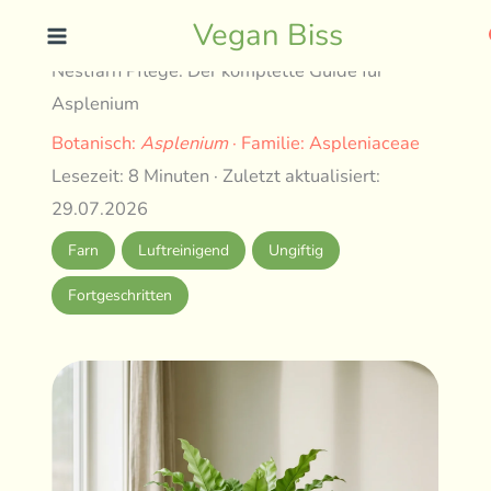
Skip
Vegan Biss
to
Nestfarn Pflege: Der komplette Guide für
content
Asplenium
Botanisch:
Asplenium
· Familie: Aspleniaceae
Lesezeit: 8 Minuten · Zuletzt aktualisiert:
29.07.2026
Farn
Luftreinigend
Ungiftig
Fortgeschritten