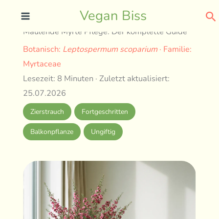
Skip
Se
Vegan Biss
to
Maulende Myrte Pflege: Der komplette Guide
content
Botanisch:
Leptospermum scoparium
· Familie:
Myrtaceae
Lesezeit: 8 Minuten · Zuletzt aktualisiert:
25.07.2026
Zierstrauch
Fortgeschritten
Balkonpflanze
Ungiftig