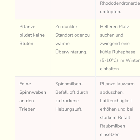
Rhododendronerd
umtopfen.
Pflanze
Zu dunkler
Helleren Platz
bildet keine
Standort oder zu
suchen und
Blüten
warme
zwingend eine
Überwinterung.
kühle Ruhephase
(5-10°C) im Winter
einhalten.
Feine
Spinnmilben-
Pflanze lauwarm
Spinnweben
Befall, oft durch
abduschen,
an den
zu trockene
Luftfeuchtigkeit
Trieben
Heizungsluft.
erhöhen und bei
starkem Befall
Raubmilben
einsetzen.