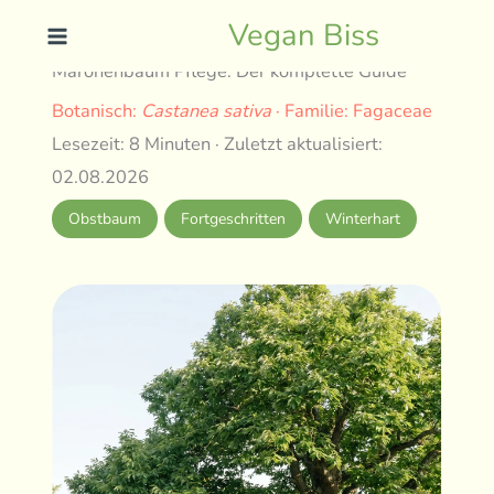
Skip
Vegan Biss
to
Maronenbaum Pflege: Der komplette Guide
content
Botanisch:
Castanea sativa
· Familie: Fagaceae
Lesezeit: 8 Minuten · Zuletzt aktualisiert:
02.08.2026
Obstbaum
Fortgeschritten
Winterhart