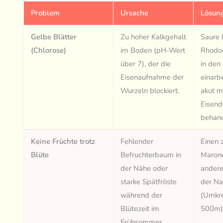
Problem
Ursache
Lösun
Gelbe Blätter
Zu hoher Kalkgehalt
Saure 
(Chlorose)
im Boden (pH-Wert
Rhodo
über 7), der die
in den
Eisenaufnahme der
einarb
Wurzeln blockiert.
akut m
Eisend
behand
Keine Früchte trotz
Fehlender
Einen 
Blüte
Befruchterbaum in
Maron
der Nähe oder
andere
starke Spätfröste
der Na
während der
(Umkre
Blütezeit im
500m) 
Frühsommer.