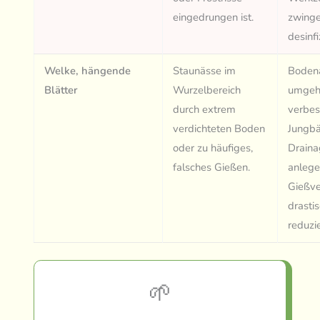
eingedrungen ist.
zwing
desinfi
Welke, hängende
Staunässe im
Boden
Blätter
Wurzelbereich
umgeh
durch extrem
verbes
verdichteten Boden
Jungb
oder zu häufiges,
Draina
falsches Gießen.
anlege
Gießve
drasti
reduzi
🌱