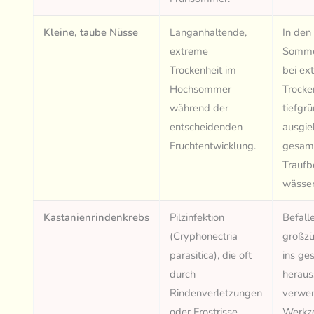
Kleine, taube Nüsse
Langanhaltende,
In den
extreme
Somme
Trockenheit im
bei ex
Hochsommer
Trocke
während der
tiefgr
entscheidenden
ausgie
Fruchtentwicklung.
gesam
Traufb
wässer
Kastanienrindenkrebs
Pilzinfektion
Befall
(Cryphonectria
großzüg
parasitica), die oft
ins ge
durch
heraus
Rindenverletzungen
verwe
oder Frostrisse
Werkz