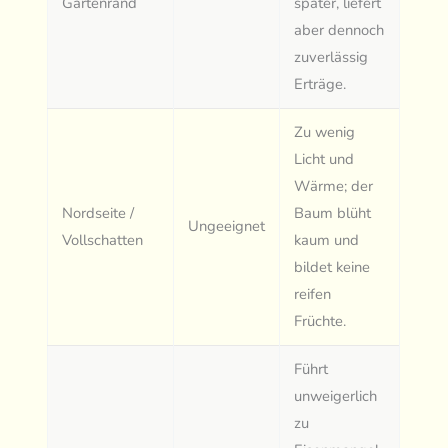
Gartenrand
später, liefert
aber dennoch
zuverlässig
Erträge.
Zu wenig
Licht und
Wärme; der
Nordseite /
Baum blüht
Ungeeignet
Vollschatten
kaum und
bildet keine
reifen
Früchte.
Führt
unweigerlich
zu