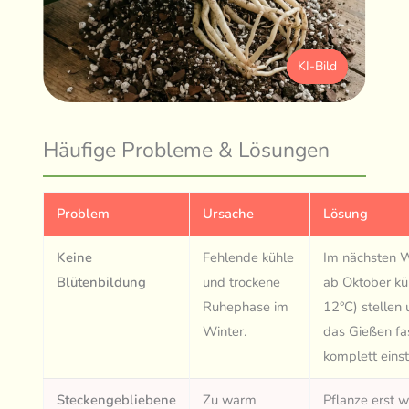
KI-Bild
Häufige Probleme & Lösungen
Problem
Ursache
Lösung
Keine
Fehlende kühle
Im nächsten W
Blütenbildung
und trockene
ab Oktober kü
Ruhephase im
12°C) stellen
Winter.
das Gießen fa
komplett einst
Steckengebliebene
Zu warm
Pflanze erst 