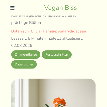
Skip
Vegan Biss
to
Klívie Pflege: Der komplette Guide für
content
prächtige Blüten
Botanisch:
Clivia
· Familie: Amaryllidaceae
Lesezeit: 8 Minuten · Zuletzt aktualisiert:
02.08.2026
Zimmerpflanze
Fortgeschritten
Dauerblüher