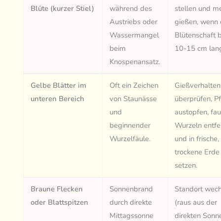
Blüte (kurzer Stiel)
während des
stellen und m
Austriebs oder
gießen, wenn 
Wassermangel
Blütenschaft b
beim
10-15 cm lang
Knospenansatz.
Gelbe Blätter im
Oft ein Zeichen
Gießverhalten
unteren Bereich
von Staunässe
überprüfen, P
und
austopfen, fau
beginnender
Wurzeln entfe
Wurzelfäule.
und in frische,
trockene Erde
setzen.
Braune Flecken
Sonnenbrand
Standort wec
oder Blattspitzen
durch direkte
(raus aus der
Mittagssonne
direkten Sonn