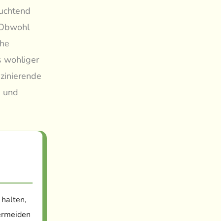
euchtend
. Obwohl
che
s wohliger
szinierende
g und
 halten,
ermeiden