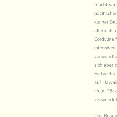
feuchtwarm
pazifische
kleiner Ba
allem als 
Cordyline f
intensiven 
verwandte
sich aber 
Farbvielfa
auf Hawaii
Hula-Röck
verwendet
Das Besond