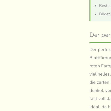
Bestic
Bildet
Der per
Der perfek
Blattfärbu
roten Farb
viel helles
die zarten
dunkel, ve
fast volls
ideal, da 