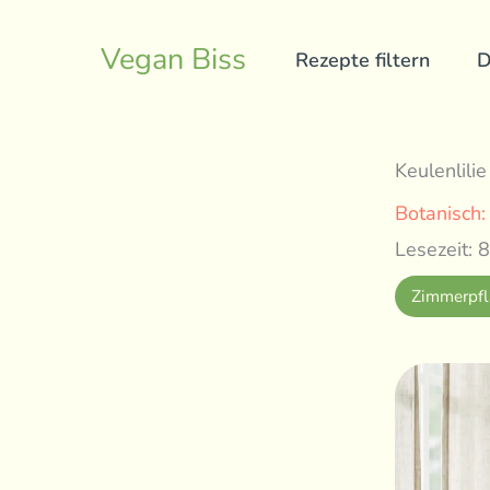
Skip
to
Vegan Biss
Rezepte filtern
D
content
Keulenlili
Botanisch
Lesezeit: 8
Zimmerpfl