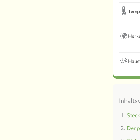
🌡
Temp
🌍
Herku
🐶
Haust
Inhalts
Steck
Der p