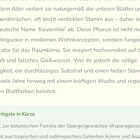
m Alter verliert sie naturgemäß die unteren Blätter u
enähnlichen, oft leicht verdickten Stamm aus – daher lei
eutsche Name ‘Keulenlilie’ ab. Diese Pflanze ist nicht nu
Hingucker in modernen Wohnkonzepten, sondern fungier
ikator für das Raumklima. Sie reagiert hochsensibel auf 
ft und falsches Gießwasser. Wer ihr jedoch die nötige
igkeit, ein durchlässiges Substrat und einen hellen Stand
viele Jahre hinweg mit einem kräftigen Wuchs und rege
n Blattfarben belohnt.
tigste in Kürze
 zur botanischen Familie der Spargelgewächse (Asparagacea
 aus tropischen und subtropischen Gebieten Asiens und Aust