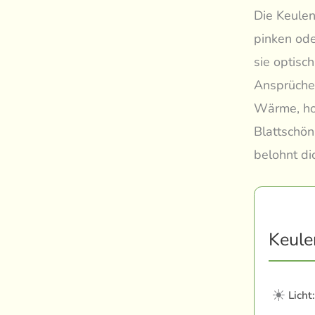
Die Keulenl
pinken ode
sie optisc
Ansprüche 
Wärme, hoh
Blattschön
belohnt di
Keulen
☀
Licht: