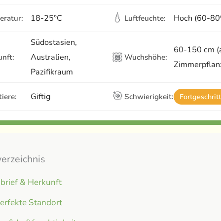
💧
18-25°C
Hoch (60-8
eratur:
Luftfeuchte:
Südostasien,
60-150 cm (
🏾
Australien,
nft:
Wuchshöhe:
Zimmerpflan
Pazifikraum
🎯
Giftig
iere:
Schwierigkeit:
Fortgeschrit
verzeichnis
brief & Herkunft
erfekte Standort