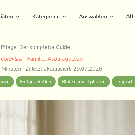
iäten
Kategorien
Auswahlen
All
e Pflege: Der komplette Guide
:
Cordyline
· Familie: Asparagaceae
 Minuten · Zuletzt aktualisiert: 29.07.2026
anze
Fortgeschritten
Blattschmuckpflanze
Tropisch