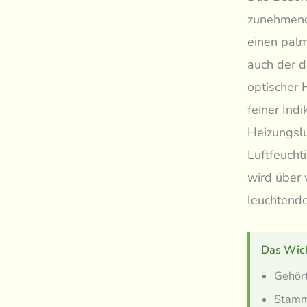
zunehmende
einen palm
auch der d
optischer 
feiner Ind
Heizungslu
Luftfeucht
wird über 
leuchtende
Das Wich
Gehört
Stammt