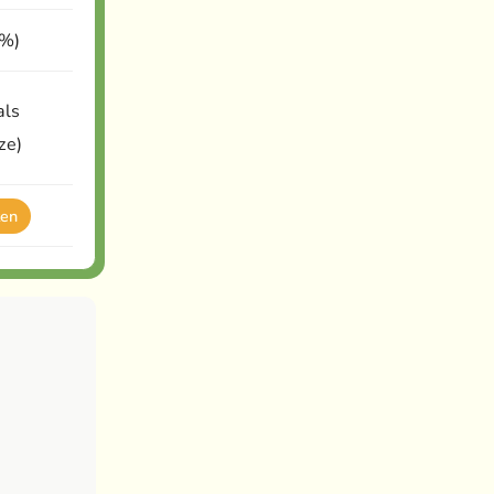
0%)
als
ze)
ten