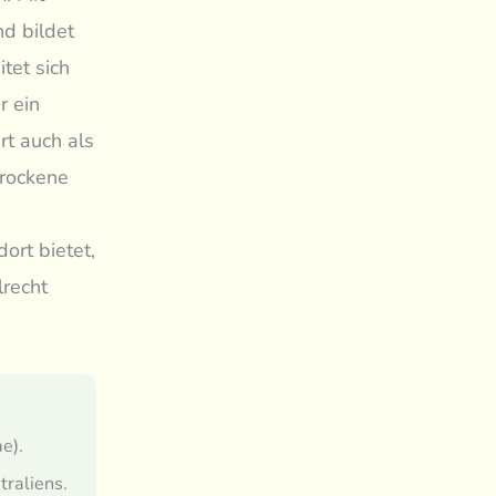
nd bildet
tet sich
r ein
t auch als
trockene
ort bietet,
lrecht
e).
raliens.