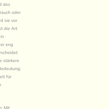
d des
trauch oder
d sie vor
t die Art
 in
der eng
rscheidet
e stärkere
 Bedeutung;
ll für
n
: Mit