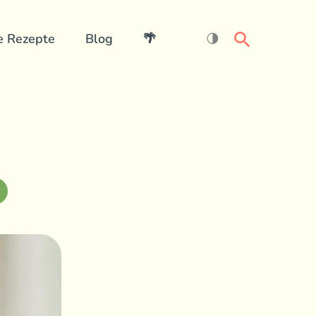
Search
e Rezepte
Blog
🌴
🌗