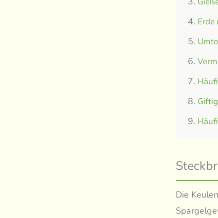
Gieße
Erde
Umtop
Verm
Häuf
Gifti
Häuf
Steckbr
Die Keulen
Spargelge