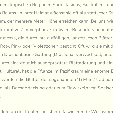
en, tropischen Regionen Südostasiens, Australiens un
n Raums. In ihrer Heimat wächst sie oft als stattlicher S
um, der mehrere Meter Höhe erreichen kann. Bei uns wir
dekorative Zimmerpflanze kultiviert. Besonders beliebt is
ruticosa, die durch ihre auffälligen, lanzettlichen Blätter
Rot-, Pink- oder Violetttönen besticht. Oft wird sie mit 
n Drachenbaum-Gattung (Dracaena) verwechselt, unte
durch eine deutlich ausgeprägtere Blattaderung und ein
lt. Kulturell hat die Pflanze im Pazifikraum eine enorme
 werden die Blätter der sogenannten ‘Ti Plant’ traditione
e, als Dachabdeckung oder zum Einwickeln von Speise
.
ere an der Keulenlilie ist ihre faszinierende Wuchsform