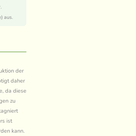
.
) aus.
uktion der
tigt daher
ne, da diese
egen zu
agniert
rs ist
rden kann.