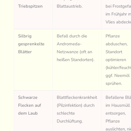
Triebspitzen
Blattaustrieb.
bei Frostgefa
im Frühjahr m
Vlies abdeck
Silbrig
Befall durch die
Pflanze
gesprenkelte
Andromeda-
abduschen,
Blätter
Netzwanze (oft an
Standort
heißen Standorten).
optimieren
(kühler/feucht
ggf. Neemöl
sprühen.
Schwarze
Blattfleckenkrankheit
Befallene Blä
Flecken auf
(Pilzinfektion) durch
im Hausmüll
dem Laub
schlechte
entsorgen,
Durchlüftung.
Pflanze
auslichten, ni