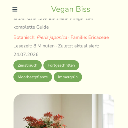
Skip
Vegan Biss
to
Japanische Lavendelheide Pflege: Der
content
komplette Guide
Botanisch:
Pieris japonica
· Familie: Ericaceae
Lesezeit: 8 Minuten · Zuletzt aktualisiert:
24.07.2026
Zierstrauch
Fortgeschritten
Moorbeetpflanze
Immergrün