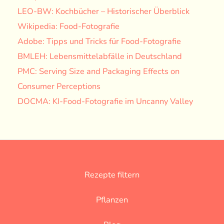
LEO-BW: Kochbücher – Historischer Überblick
Wikipedia: Food-Fotografie
Adobe: Tipps und Tricks für Food-Fotografie
BMLEH: Lebensmittelabfälle in Deutschland
PMC: Serving Size and Packaging Effects on
Consumer Perceptions
DOCMA: KI-Food-Fotografie im Uncanny Valley
Rezepte filtern
Pflanzen