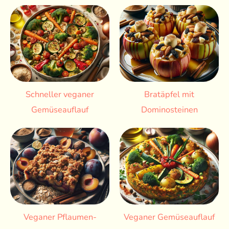
Schneller veganer
Bratäpfel mit
Gemüseauflauf
Dominosteinen
Veganer Pflaumen-
Veganer Gemüseauflauf