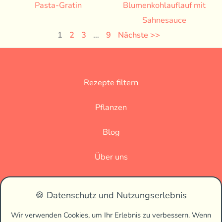
Pasta-Gratin
Blumenkohlauflauf mit
Sahnesauce
1
2
3
…
9
Nächste >>
Rezepte filtern
Pflanzen
Blog
Über uns
Datenschutz
🍪 Datenschutz und Nutzungserlebnis
Impressum
Wir verwenden Cookies, um Ihr Erlebnis zu verbessern. Wenn