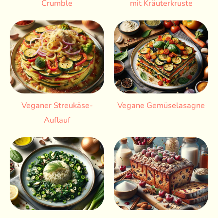
Crumble
mit Kräuterkruste
Veganer Streukäse-
Vegane Gemüselasagne
Auflauf