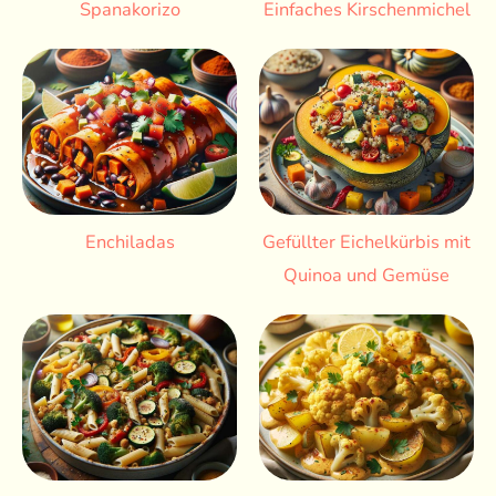
Spanakorizo
Einfaches Kirschenmichel
Enchiladas
Gefüllter Eichelkürbis mit
Quinoa und Gemüse