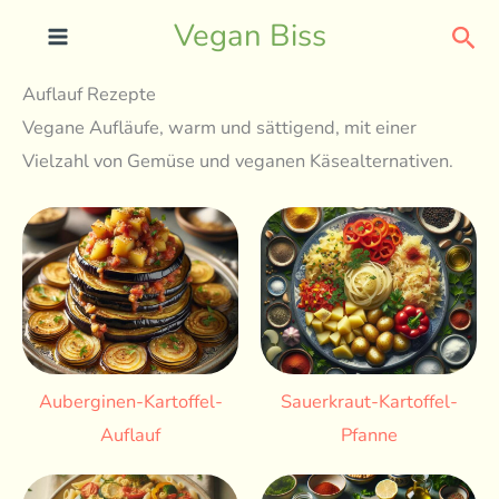
Skip
Sea
Vegan Biss
to
content
Auflauf Rezepte
Vegane Aufläufe, warm und sättigend, mit einer
Vielzahl von Gemüse und veganen Käsealternativen.
Auberginen-Kartoffel-
Sauerkraut-Kartoffel-
Auflauf
Pfanne