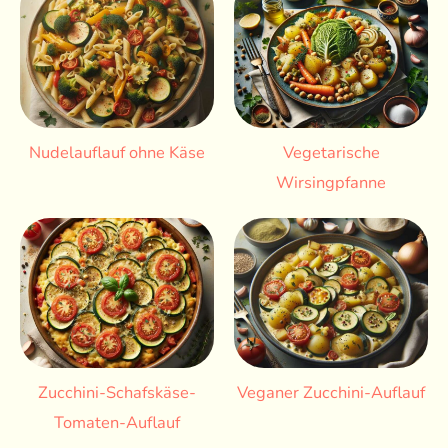
Nudelauflauf ohne Käse
Vegetarische
Wirsingpfanne
Zucchini-Schafskäse-
Veganer Zucchini-Auflauf
Tomaten-Auflauf